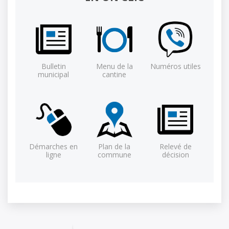
Bulletin
Menu de la
Numéros utiles
municipal
cantine
Démarches en
Plan de la
Relevé de
ligne
commune
décision