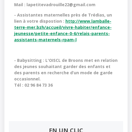
Mail : lapetitevadrouille22@gmail.com
- Assistantes maternelles près de Trédias, un
lien à votre dispostion :
http://www.lamballe-
terre-mer.bzh/accueil/vivre-habiter/enfance-
jeunesse/petite-enfance-0-6/relais-parents-
assistants-maternels-rpam-l
- Babysitting : L'OISCL de Broons met en relation
des jeunes souhaitant garder des enfants et
des parents en recherche d’un mode de garde
occasionnel.
Tél : 02 96 84 73 36
EN UN CLIC